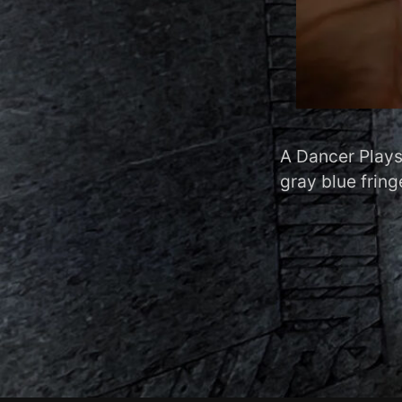
A Dancer Plays
gray blue fring