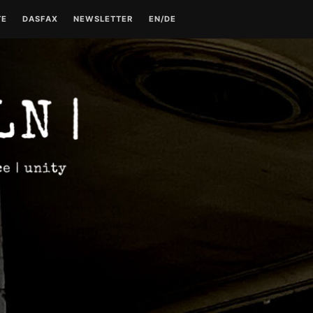
TE
DASFAX
NEWSLETTER
EN/DE
TE
TECHNO GESCHICHTE –
KONTAKT
TEIL 1
DATENSCHUTZERKLÄRUNG
TECHNO GESCHICHTE –
TEIL 2
IMPRESSUM
TECHNO GESCHICHTE –
TEIL 3
TECHNO GESCHICHTE –
TEIL 4