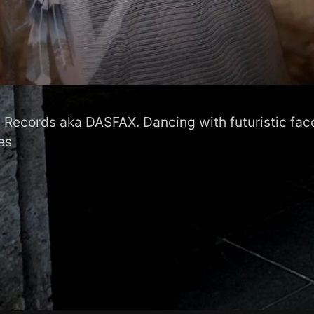
 Records aka DASFAX. Dancing with futuristic face
es