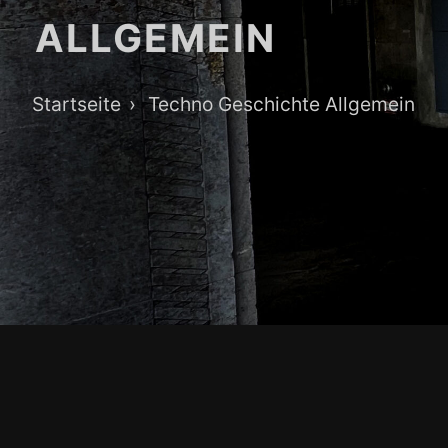
ALLGEMEIN
Breadcrumb-
Startseite
Techno Geschichte Allgemein
Navigation
Footer-
Inhalt