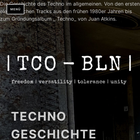
Die Geschichte des Techno im allgemeinen. Von den ersten
MENÜ
elektronischen Tracks aus den frühen 1980er Jahren bis
zum Gründungsalbum _ Techno_ von Juan Atkins.
Zum
Inhalt
springen
TECHNO
GESCHICHTE