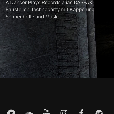
A Dancer Plays Records alias DASFAX.
Baustellen Technoparty mit Kappe und
Sonnenbrille und Maske
Footer-
Inhalt
bandcamp
soundcloud
youtube
instagram
facebook
spotify
E