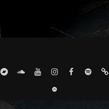
bandcamp
soundcloud
youtube
instagram
facebook
spotify
EN
ZUM
ANFANG