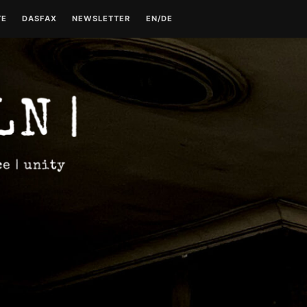
TE
DASFAX
NEWSLETTER
EN/DE
TE
TECHNO GESCHICHTE –
KONTAKT
TEIL 1
DATENSCHUTZERKLÄRUNG
TECHNO GESCHICHTE –
TEIL 2
IMPRESSUM
TECHNO GESCHICHTE –
TEIL 3
TECHNO GESCHICHTE –
TEIL 4