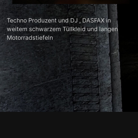
Techno Produzent und DJ , DASFAX in
weitem schwarzem Tüllkleid und langen
Motorradstiefeln
Footer-
Inhalt