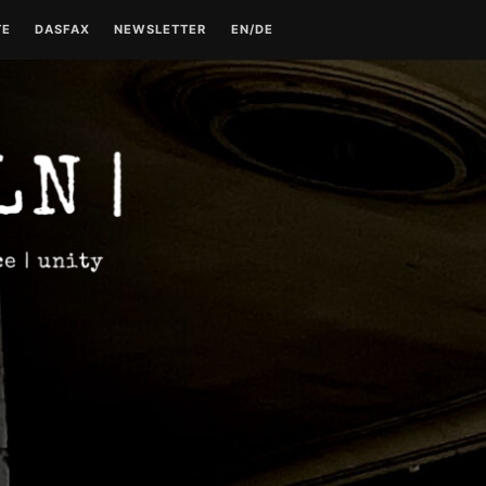
TE
DASFAX
NEWSLETTER
EN/DE
TE
TECHNO GESCHICHTE –
KONTAKT
TEIL 1
DATENSCHUTZERKLÄRUNG
TECHNO GESCHICHTE –
TEIL 2
IMPRESSUM
TECHNO GESCHICHTE –
TEIL 3
TECHNO GESCHICHTE –
TEIL 4