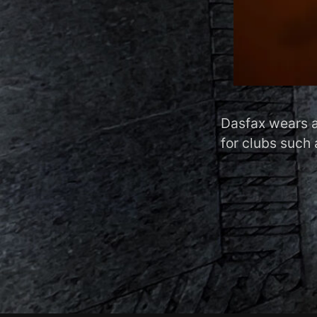
Dasfax wears a
for clubs such 