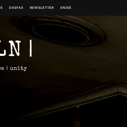
TE
DASFAX
NEWSLETTER
EN/DE
TE
TECHNO GESCHICHTE –
KONTAKT
TEIL 1
DATENSCHUTZERKLÄRUNG
TECHNO GESCHICHTE –
TEIL 2
IMPRESSUM
TECHNO GESCHICHTE –
TEIL 3
TECHNO GESCHICHTE –
TEIL 4