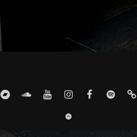
bandcamp
soundcloud
youtube
instagram
facebook
spotify
EN
ZUM
ANFANG