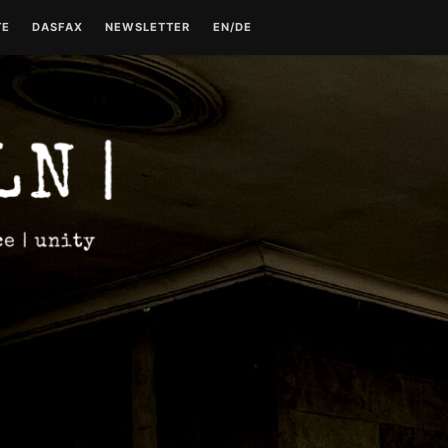
TE
DASFAX
NEWSLETTER
EN/DE
TE
TECHNO GESCHICHTE –
KONTAKT
TEIL 1
DATENSCHUTZERKLÄRUNG
TECHNO GESCHICHTE –
TEIL 2
IMPRESSUM
TECHNO GESCHICHTE –
TEIL 3
TECHNO GESCHICHTE –
TEIL 4