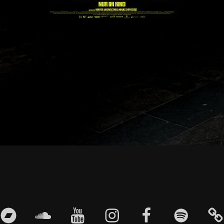
bandcamp
soundcloud
youtube
instagram
facebook
spotify
EN