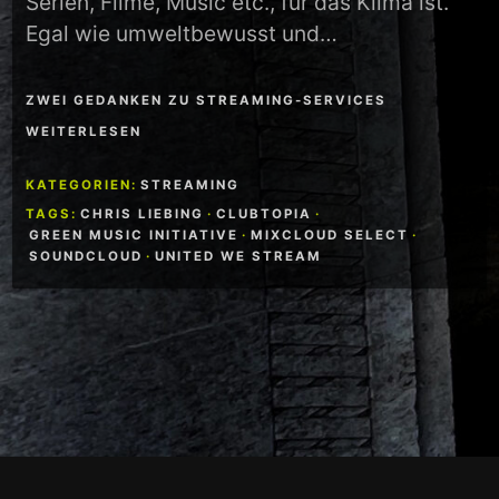
Serien, Filme, Music etc., für das Klima ist.
Egal wie umweltbewusst und…
ZWEI GEDANKEN ZU STREAMING-SERVICES
WEITERLESEN
KATEGORIEN:
STREAMING
TAGS:
CHRIS LIEBING
·
CLUBTOPIA
·
GREEN MUSIC INITIATIVE
·
MIXCLOUD SELECT
·
SOUNDCLOUD
·
UNITED WE STREAM
Footer-